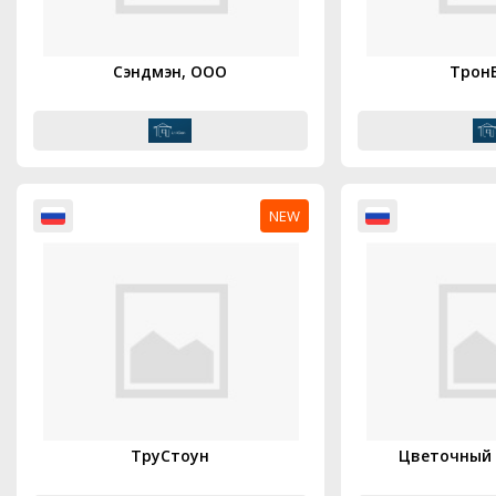
Сэндмэн, ООО
Трон
NEW
ТруСтоун
Цветочный 