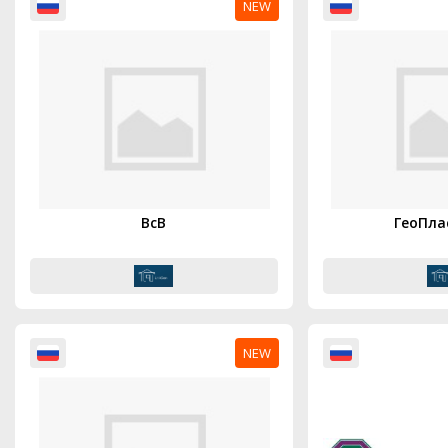
NEW
ВсВ
ГеоПла
NEW