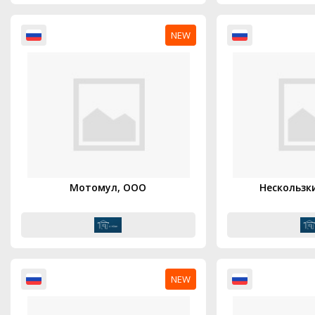
NEW
Мотомул, ООО
Нескользк
NEW